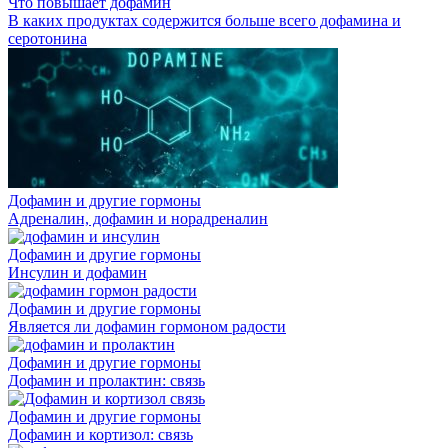
Что повышает дофамин
В каких продуктах содержится больше всего дофамина и
серотонина
Дофамин и другие гормоны
Адреналин, дофамин и норадреналин
Дофамин и другие гормоны
Инсулин и дофамин
Дофамин и другие гормоны
Является ли дофамин гормоном радости
Дофамин и другие гормоны
Дофамин и пролактин: связь
Дофамин и другие гормоны
Дофамин и кортизол: связь