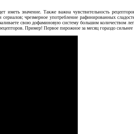
дет иметь значение. Также важна чувствительность рецептор
 сериалов; чрезмерное употребление рафинированных сладостей
но заливаете свою дофаминовую систему большим количеством ле
ецепторов. Пример! Первое пирожное за месяц гораздо сильнее с