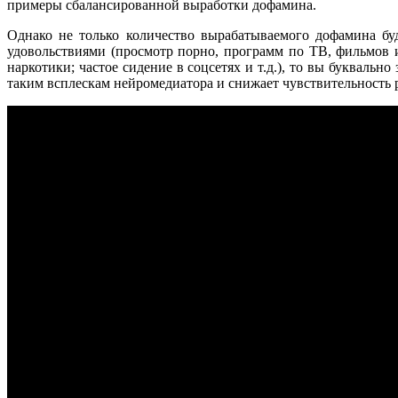
примеры сбалансированной выработки дофамина.
Однако не только количество вырабатываемого дофамина бу
удовольствиями (просмотр порно, программ по ТВ, фильмов и
наркотики; частое сидение в соцсетях и т.д.), то вы букваль
таким всплескам нейромедиатора и снижает чувствительность р