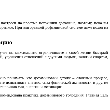
 настроен на простые источники дофамина, поэтому, пока вы
рудоемкое. При выгоревшей дофаминовой системе даже поход на
ацию
лучае вы максимально ограничиваете в своей жизни быстрый
й, улучшения отношений с другими людьми, занятий спортом,
ажно понимать, что дофаминовый детокс – сложный процесс,
ете испытывать апатию, спад физической активности и другие
те прилив сил, энергии и мотивации.
комендована практика дофаминового голодания. Главная цель