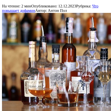
На чтение:
2 мин
Опубликовано:
12.12.2023
Рубрика:
Что
повышает дофамин
Автор:
Антон Пол