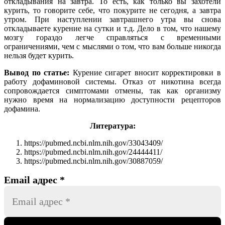
откладывания на завтра. То есть, как только вы захотели
курить, то говорите себе, что покурите не сегодня, а завтра
утром. При наступлении завтрашнего утра вы снова
откладываете курение на сутки и т.д. Дело в том, что нашему
мозгу гораздо легче справляться с временными
ограничениями, чем с мыслями о том, что вам больше никогда
нельзя будет курить.
Вывод по статье:
Курение сигарет вносит корректировки в
работу дофаминовой системы. Отказ от никотина всегда
сопровождается симптомами отмены, так как организму
нужно время на нормализацию доступности рецепторов
дофамина.
Литература:
https://pubmed.ncbi.nlm.nih.gov/33043409/
https://pubmed.ncbi.nlm.nih.gov/24444411/
https://pubmed.ncbi.nlm.nih.gov/30887059/
Email адрес
*