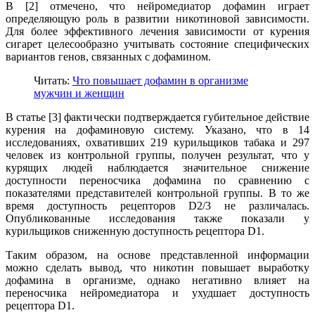
В [2] отмечено, что нейромедиатор дофамин играет
определяющую роль в развитии никотиновой зависимости.
Для более эффективного лечения зависимости от курения
сигарет целесообразно учитывать состояние специфических
вариантов генов, связанных с дофамином.
Читать:
Что повышает дофамин в организме
мужчин и женщин
В статье [3] фактически подтверждается губительное действие
курения на дофаминовую систему. Указано, что в 14
исследованиях, охвативших 219 курильщиков табака и 297
человек из контрольной группы, получен результат, что у
курящих людей наблюдается значительное снижение
доступности переносчика дофамина по сравнению с
показателями представителей контрольной группы. В то же
время доступность рецепторов D2/3 не различалась.
Опубликованные исследования также показали у
курильщиков сниженную доступность рецептора D1.
Таким образом, на основе представленной информации
можно сделать вывод, что никотин повышает выработку
дофамина в организме, однако негативно влияет на
переносчика нейромедиатора и ухудшает доступность
рецептора D1.