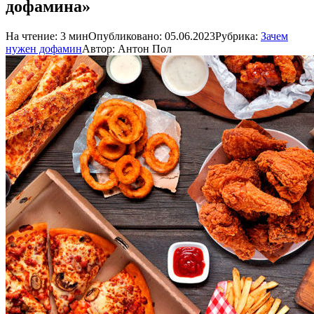
дофамина»
На чтение:
3 мин
Опубликовано:
05.06.2023
Рубрика:
Зачем
нужен дофамин
Автор:
Антон Пол