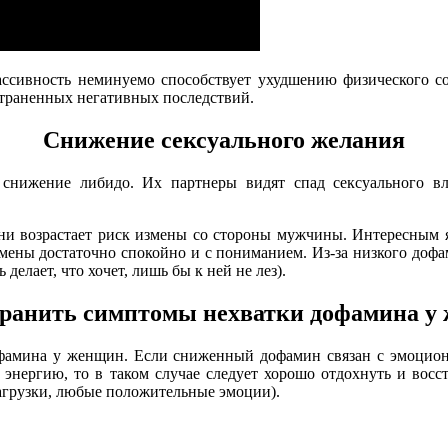
сивность неминуемо способствует ухудшению физического сост
страненных негативных последствий.
Снижение сексуального желания
нижение либидо. Их партнеры видят спад сексуального вл
 возрастает риск измены со стороны мужчины. Интересным яв
змены достаточно спокойно и с пониманием. Из-за низкого доф
делает, что хочет, лишь бы к ней не лез).
транить симптомы нехватки дофамина у
офамина у женщин. Если сниженный дофамин связан с эмоциона
энергию, то в таком случае следует хорошо отдохнуть и восст
агрузки, любые положительные эмоции).