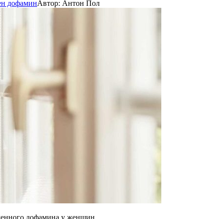
ен дофамин
Автор:
Антон Пол
женного дофамина у женщин.